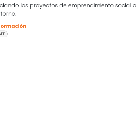
iando los proyectos de emprendimiento social 
entorno.
 formación
 MT