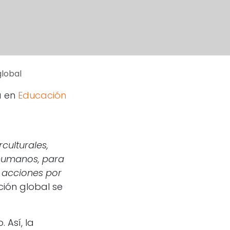
global
a en
Educación
culturales,
 humanos, para
r acciones por
ción global se
 Así, la