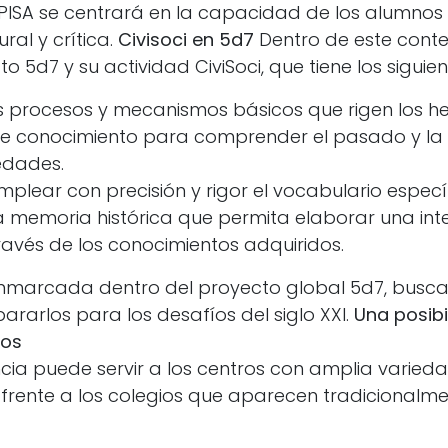
PISA se centrará en la capacidad de los alumnos
ral y crítica.
Civisoci en 5d7
Dentro de este cont
o 5d7 y su actividad CiviSoci, que tiene los siguien
s procesos y mecanismos básicos que rigen los he
este conocimiento para comprender el pasado y la
edades.
emplear con precisión y rigor el vocabulario especí
a memoria histórica que permita elaborar una int
avés de los conocimientos adquiridos.
enmarcada dentro del proyecto global 5d7, busca
ararlos para los desafíos del siglo XXI.
Una posibi
ros
ia puede servir a los centros con amplia variedad
 frente a los colegios que aparecen tradicionalme