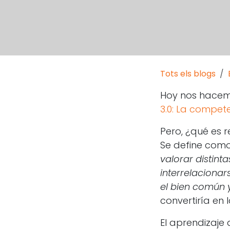
Tots els blogs
Hoy nos hacem
3.0: La compete
Pero, ¿qué es 
Se define com
valorar distin
interrelaciona
el bien común y
convertiría en 
El aprendizaje