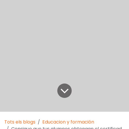
Tots els blogs
Educacion y formación
Consigue que tus alumnos obtengan el certificado B2 en inglés al final de la etapa escolar