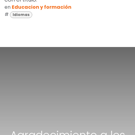
en
Educacion y formación
#
Idiomas