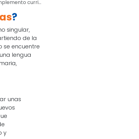
emento curricular
cas
?
 singular,
artiendo de la
o se encuentre
 una lengua
imaria,
ar unas
uevos
que
de
o y