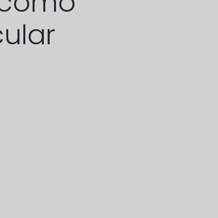
a como
ular