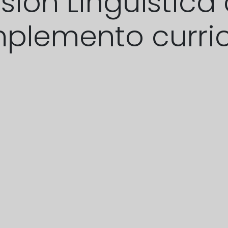
sión Lingüístic
plemento curric