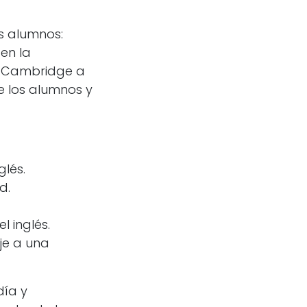
os alumnos:
en la
de Cambridge a
e los alumnos y
glés.
d.
l inglés.
je a una
día y