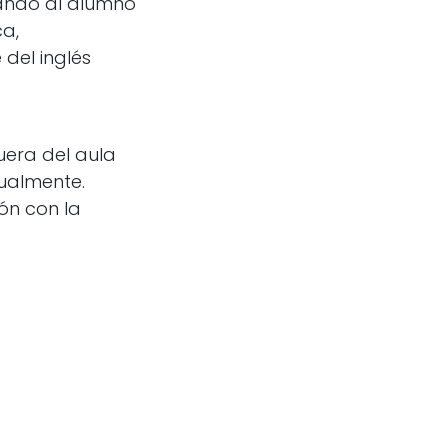
ando al alumno
ca,
del inglés
uera del aula
tualmente.
ón con la
 adaptadas a
as
aquí.