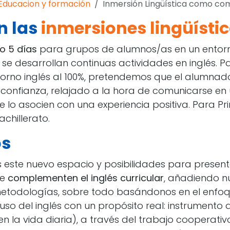
Educacion y formación
Inmersión Lingüística como compl
n las
inmersiones lingüísti
o 5 días
para grupos de alumnos/as en un entorno
se desarrollan continuas actividades en inglés. P
orno inglés al 100%, pretendemos que el alumnad
 confianza, relajado a la hora de comunicarse en
e lo asocien con una experiencia positiva. Para Pr
chillerato.
os
este nuevo espacio y posibilidades para present
ue
complementen el inglés curricular
, añadiendo n
metodologías, sobre todo basándonos en el enfo
uso del inglés con un propósito real: instrumento 
 la vida diaria), a través del trabajo cooperativ