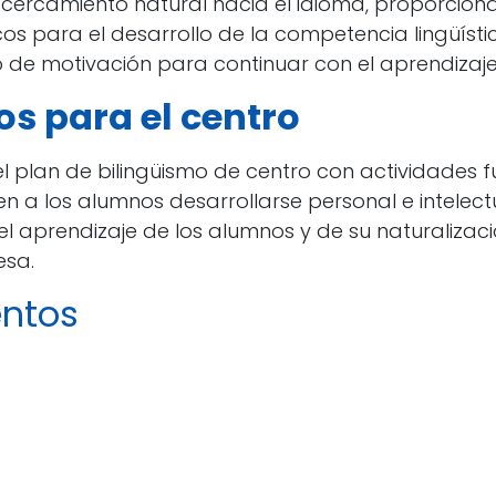
cercamiento natural hacia el idioma, proporcion
s para el desarrollo de la competencia lingüísti
de motivación para continuar con el aprendizaje 
os para el centro
l plan de bilingüismo de centro con actividades f
n a los alumnos desarrollarse personal e intelec
el aprendizaje de los alumnos y de su naturalizaci
esa.
entos
más de 30 estancias alrededor de toda España
s de cualquier centro. Puedes consultar todas ell