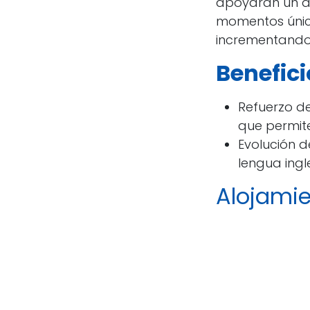
apoyarán un a
momentos único
incrementando 
Benefici
Refuerzo de
que permite
Evolución d
lengua ingl
Alojami
Contamos con 
las necesidade