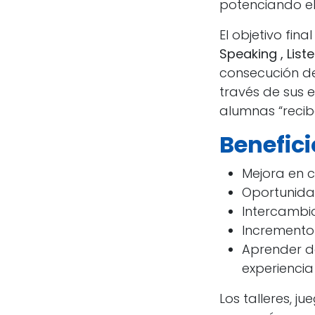
potenciando el 
El objetivo fin
Speaking , List
consecución de
través de sus 
alumnas “reciba
Benefic
Mejora en c
Oportunidad
Intercambi
Incremento 
Aprender de
experiencia 
Los talleres, j