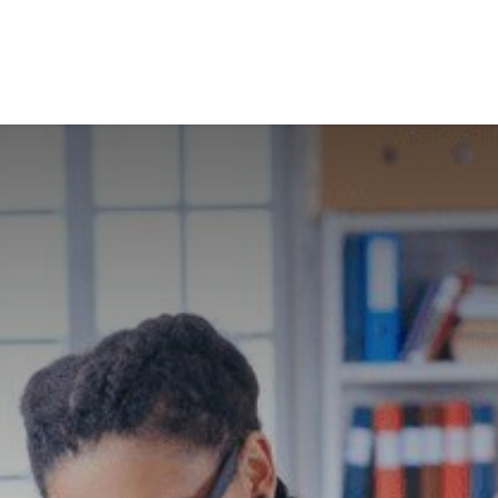
raescolares
Inmersions
Formació professorat
Men