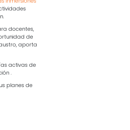
as inmersiones
ctividades
n.
ra docentes,
ortunidad de
laustro, aporta
as activas de
ión .
us planes de