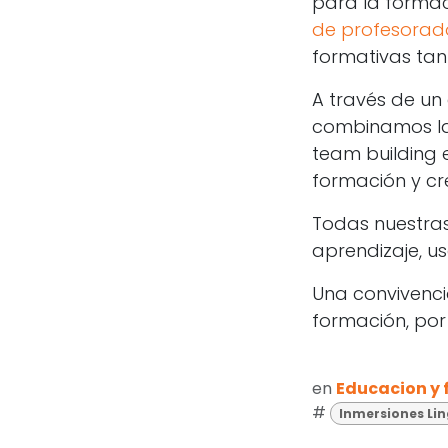
para la formac
de profesorad
formativas tan
A través de u
combinamos las
team building e
formación y cr
Todas nuestras
aprendizaje, u
Una convivenci
formación, por 
en
Educacion y
#
Inmersiones Lin