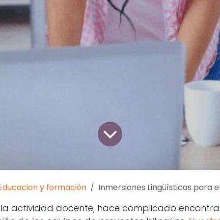
Educacion y formación
Inmersiones Lingüísticas para e
e la actividad docente, hace complicado encont