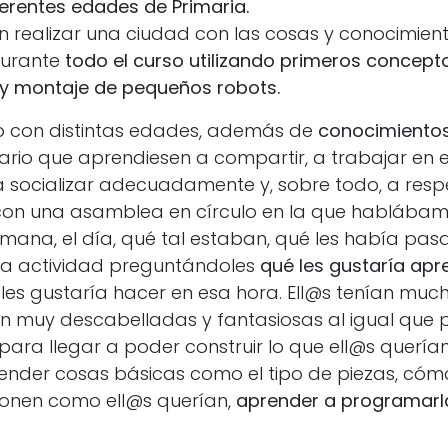
erentes edades de Primaria.
 en realizar una ciudad con las cosas y conocimien
durante
todo el curso utilizando primeros concept
y montaje de pequeños robots.
o con distintas edades, además de
conocimientos
rio que aprendiesen a compartir, a trabajar en e
 socializar adecuadamente y, sobre todo, a respe
n una asamblea en círculo en la que hablába
mana, el día, qué tal estaban, qué les había pasa
 actividad preguntándoles
qué les gustaría apr
les gustaría hacer en esa hora. Ell@s tenían much
n muy descabelladas y fantasiosas al igual que pel
para llegar a poder construir lo que ell@s quería
ender cosas básicas como el tipo de piezas, cóm
ionen como ell@s querían,
aprender a programarl