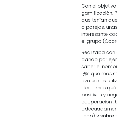
Con el objetiv
gamificación
.
que tenían que
o parejas, una
interesante ca
el grupo (Coord
Realizaba con 
dando por eje
saber el nombr
l@s que más s
evaluarlos uti
decidimos qué 
positivos y neg
cooperación…). 
adecuadamente,
Lego)
y sobre 