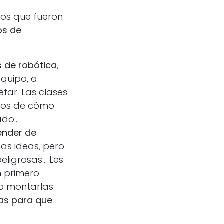
tos que fueron
os de
 de robótica
,
quipo, a
tar. Las clases
mos de cómo
do...
ender de
as ideas, pero
igrosas... Les
n primero
o montarlas
as para que