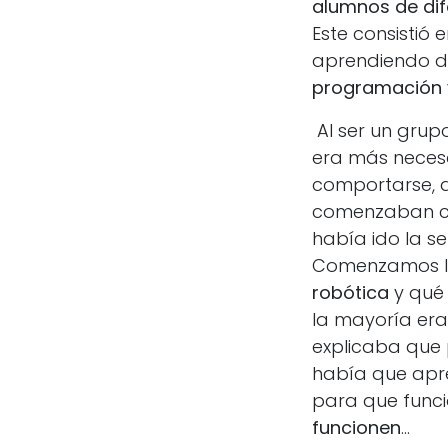
alumnos de dif
Este consistió
aprendiendo 
programación 
Al ser un grup
era más necesa
comportarse, a
comenzaban co
había ido la se
Comenzamos la
robótica
y qué 
la mayoría era
explicaba que 
había que apr
para que func
funcionen
...