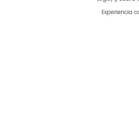
Experiencia c
en
Educacion y
#
Extraescolares