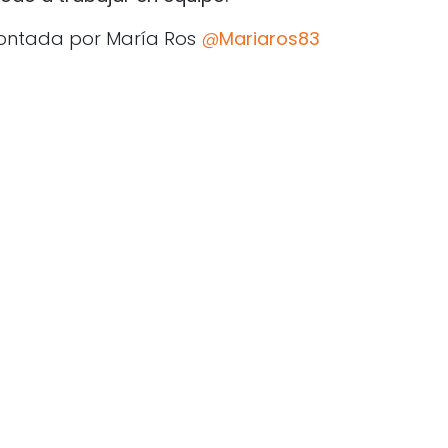
ontada por María Ros
@
Mariaros83
 formación
 MT