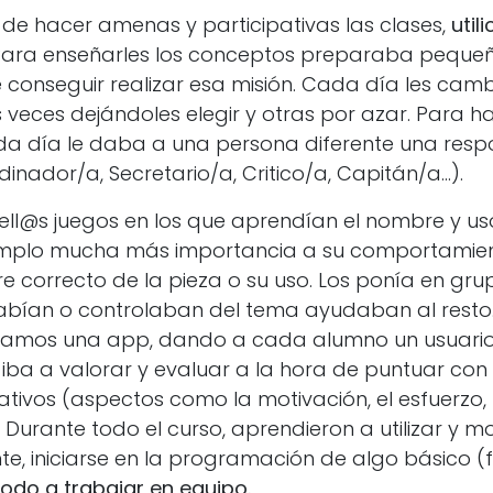
o de hacer amenas y participativas las clases,
utili
 Para enseñarles los conceptos preparaba pequeño
 conseguir realizar esa misión. Cada día les ca
s veces dejándoles elegir y otras por azar. Para 
da día le daba a una persona diferente una resp
inador/a, Secretario/a, Critico/a, Capitán/a…).
ell@s juegos en los que aprendían el nombre y uso
mplo mucha más importancia a su comportamie
e correcto de la pieza o su uso. Los ponía en gru
abían o controlaban del tema ayudaban al resto
lizamos una app, dando a cada alumno un usuari
iba a valorar y evaluar a la hora de puntuar con
ativos (aspectos como la motivación, el esfuerzo, 
Durante todo el curso, aprendieron a utilizar y m
 iniciarse en la programación de algo básico (f
todo a trabajar en equipo.