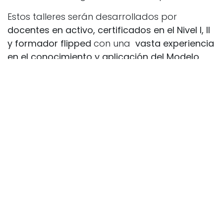
Estos talleres serán desarrollados por
docentes en activo, certificados en el Nivel I, II
y formador flipped
con una
vasta experiencia
en el conocimiento y aplicación del Modelo
Flipped Classroom
en cada uno de los niveles
educativos ofertados. Las inscripciones ya
están abiertas con descuentos especiales por
grupo de docentes. Consulta toda la
información
aquí.
en
Educacion y formación
#
FlipForBias