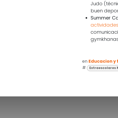
Judo (técnic
buen deport
Summer C
actividades
comunicación
gymkhanas,
en
Educacion y
#
Extraescolares