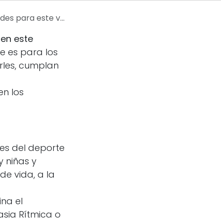
No te las puedes perder....
ten este
e es para los
rles, cumplan
en los
es del deporte
y niñas y
de vida, a la
na el
asia Rítmica o