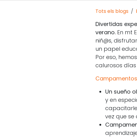
Tots els blogs
Divertidas expe
verano.
En mt 
niñ@s, disfrut
un papel educa
Por eso, hemos
calurosos días
Campamentos 
Un sueño o
y en especi
capacitarle
vez que se 
Campamento
aprendizaje