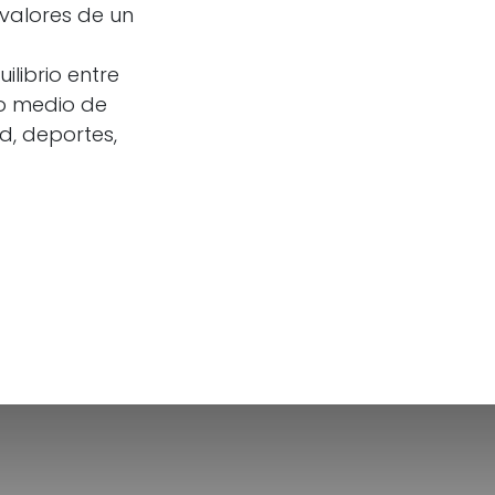
y valores de un
librio entre
mo medio de
ad, deportes,