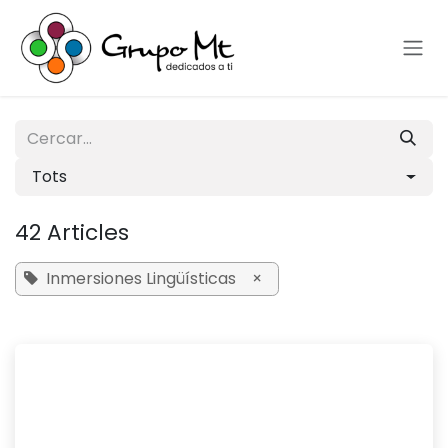
Skip to Content
Tots
42 Articles
Inmersiones Lingüísticas
×