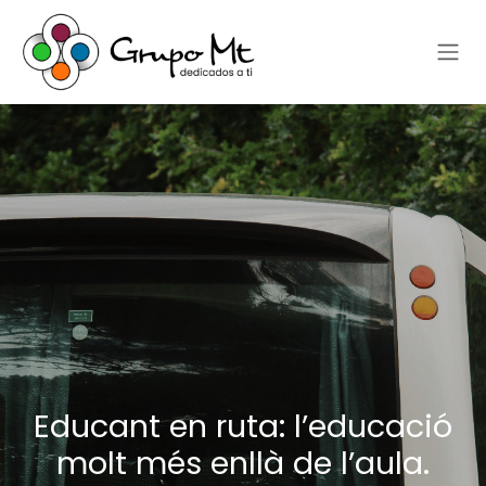
Skip to Content
Educant en ruta: l’educació
molt més enllà de l’aula.