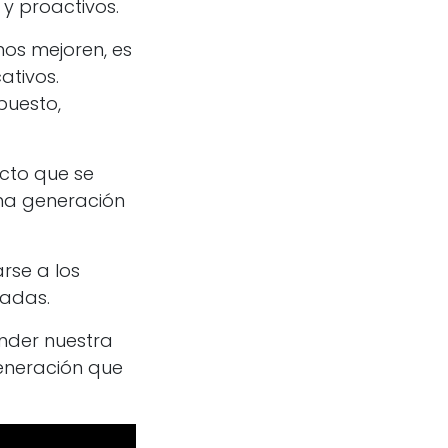
 y proactivos.
os mejoren, es
ativos.
puesto,
cto que se
una generación
rse a los
cadas.
ender nuestra
generación que