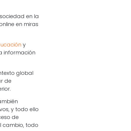
sociedad en la
online en miras
ducación
y
a información
texto global
ar de
ior.
también
os, y todo ello
ceso de
al cambio, todo