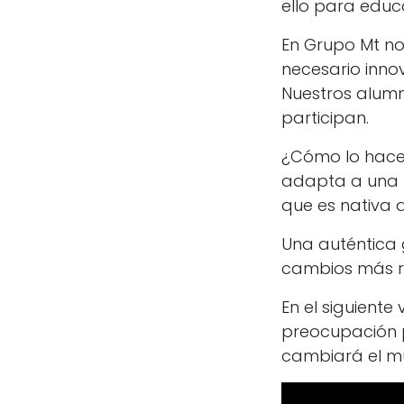
ello para educa
En Grupo Mt n
necesario innov
Nuestros alumn
participan.
¿Cómo lo hacem
adapta a una re
que es nativa di
Una auténtica
cambios más ra
En el siguient
preocupación p
cambiará el 