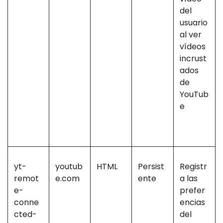
del
usuario
al ver
vídeos
incrust
ados
de
YouTub
e
yt-
youtub
HTML
Persist
Registr
remot
e.com
ente
a las
e-
prefer
conne
encias
cted-
del