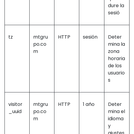
dure la
sesió
tz
mtgru
HTTP
sesión
Deter
po.co
mina la
m
zona
horaria
de los
usuario
s
visitor
mtgru
HTTP
1 año
Deter
_uuid
po.co
mina el
m
idioma
y
ajustes