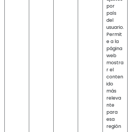
por
país
del
usuario.
Permit
e a la
página
web
mostra
r el
conten
ido
más
releva
nte
para
esa
región