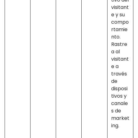
visitant
e y su
compo
rtamie
nto.
Rastre
a al
visitant
e a
través
de
disposi
tivos y
canale
s de
market
ing.