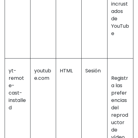
incrust
ados
de
YouTub
e
yt-
youtub
HTML
Sesión
remot
e.com
Registr
e-
a las
cast-
prefer
installe
encias
d
del
reprod
uctor
de
vídeo