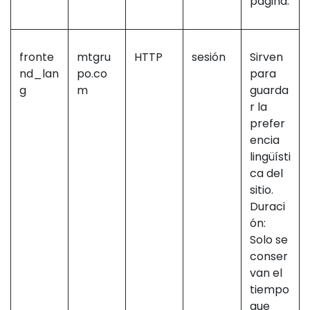
página.
fronte
mtgru
HTTP
sesión
Sirven
nd_lan
po.co
para
g
m
guarda
r la
prefer
encia
lingüísti
ca del
sitio.
Duraci
ón:
Solo se
conser
van el
tiempo
que