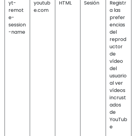
yt-
youtub
HTML
Sesión
Registr
remot
e.com
a las
e-
prefer
session
encias
-name
del
reprod
uctor
de
vídeo
del
usuario
al ver
vídeos
incrust
ados
de
YouTub
e