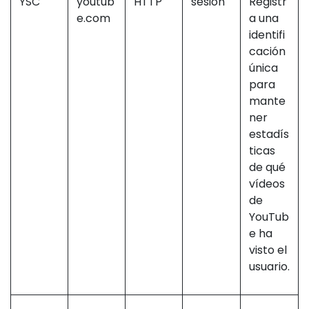
YSC
youtub
HTTP
sesión
Registr
e.com
a una
identifi
cación
única
para
mante
ner
estadís
ticas
de qué
vídeos
de
YouTub
e ha
visto el
usuario.