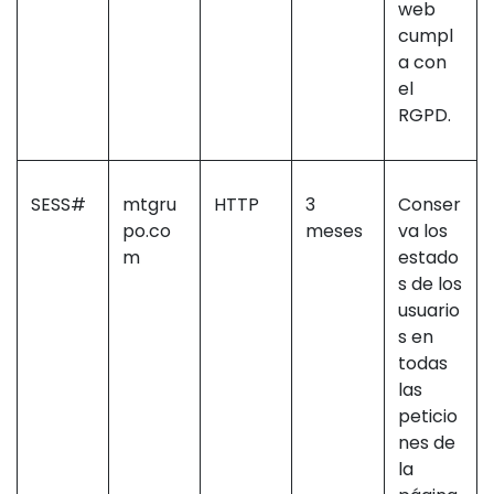
web
cumpl
a con
el
RGPD.
SESS#
mtgru
HTTP
3
Conser
po.co
meses
va los
m
estado
s de los
usuario
s en
todas
las
peticio
nes de
la