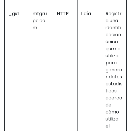
_gid
mtgru
HTTP
1 día
Registr
po.co
a una
m
identifi
cación
única
que se
utiliza
para
genera
r datos
estadís
ticos
acerca
de
cómo
utiliza
el