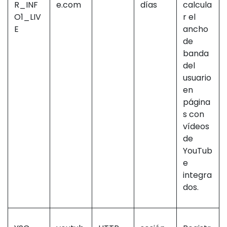
R_INF
e.com
días
calcula
O1_LIV
r el
E
ancho
de
banda
del
usuario
en
página
s con
vídeos
de
YouTub
e
integra
dos.