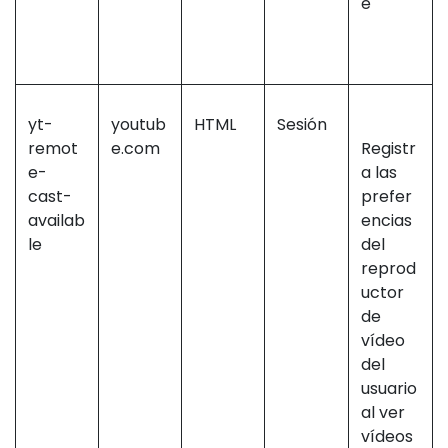
e
yt-
youtub
HTML
Sesión
remot
e.com
Registr
e-
a las
cast-
prefer
availab
encias
le
del
reprod
uctor
de
vídeo
del
usuario
al ver
vídeos