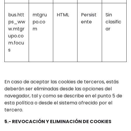
bus.htt
mtgru
HTML
Persist
Sin
ps_ww
po.co
ente
clasific
w.mtgr
m
ar
upo.co
m.focu
s
En caso de aceptar las cookies de terceros, estás
deberán ser eliminadas desde las opciones del
navegador, tal y como se describe en el punto 5 de
esta política o desde el sistema ofrecido por el
tercero.
5.- REVOCACIÓN Y ELIMINACIÓN DE COOKIES