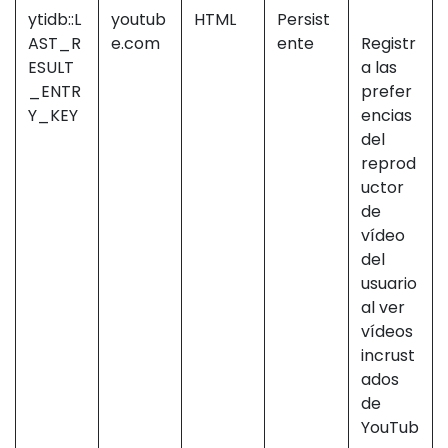
ytidb::L
youtub
HTML
Persist
AST_R
e.com
ente
Registr
ESULT
a las
_ENTR
prefer
Y_KEY
encias
del
reprod
uctor
de
vídeo
del
usuario
al ver
vídeos
incrust
ados
de
YouTub