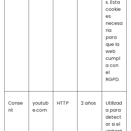
s. Esta
cookie
es
necesa
ria
para
que la
web
cumpl
a con
el
RGPD.
Conse
youtub
HTTP
2 años
Utilizad
nt
e.com
a para
detect
ar si el