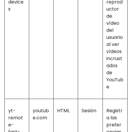
device
reprod
s
uctor
de
vídeo
del
usuario
al ver
vídeos
incrust
ados
de
YouTub
e
yt-
youtub
HTML
Sesión
Registr
remot
e.com
a las
e-
prefer
fast-
encias