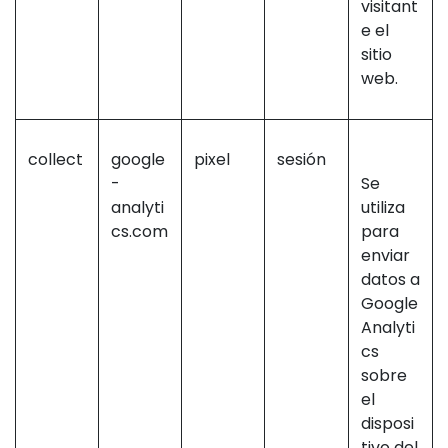
visitant
e el
sitio
web.
collect
google
pixel
sesión
-
Se
analyti
utiliza
cs.com
para
enviar
datos a
Google
Analyti
cs
sobre
el
disposi
tivo del