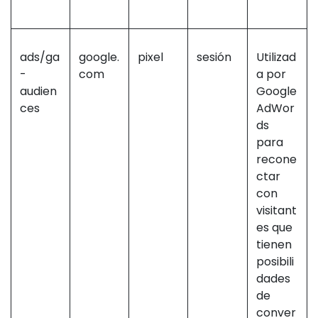
ads/ga
google.
pixel
sesión
Utilizad
-
com
a por
audien
Google
ces
AdWor
ds
para
recone
ctar
con
visitant
es que
tienen
posibili
dades
de
conver