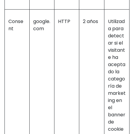
Conse
google.
HTTP
2 años
Utilizad
nt
com
a para
detect
ar si el
visitant
e ha
acepta
do la
catego
ría de
market
ing en
el
banner
de
cookie