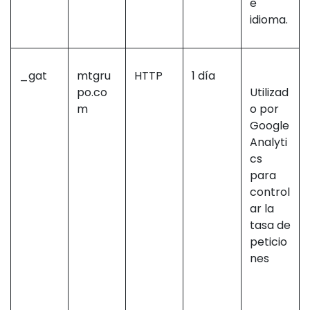
e
idioma.
_gat
mtgru
HTTP
1 día
po.co
Utilizad
m
o por
Google
Analyti
cs
para
control
ar la
tasa de
peticio
nes