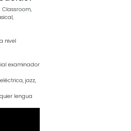
d Classroom,
ical,
a nivel
icial examinador
léctrica, jazz,
lquier lengua