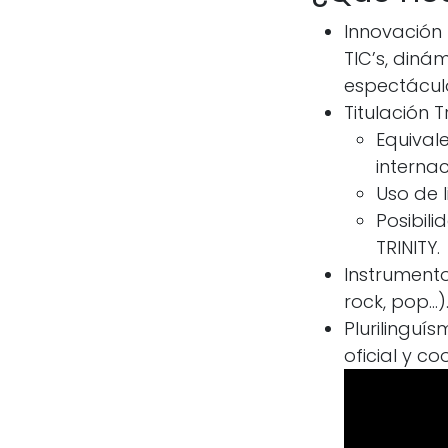
Innovación 
TIC’s, din
espectáculos
Titulación Tr
Equival
internac
Uso de l
Posibili
TRINITY.
Instrumento
rock, pop…)
Plurilinguí
oficial y co