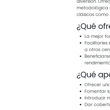
diversión. Ofr
metodológica d
clásicos como
¿Qué ofr
La mejor f
Facilitarle
a otros cen
Beneficiars
rendimient
¿Qué apo
Ofrecer una
Fomentar l
Introducir
Dar cobertu