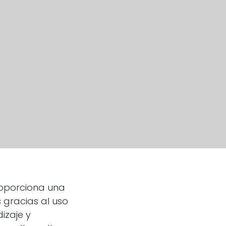
roporciona una
 gracias al uso
izaje y