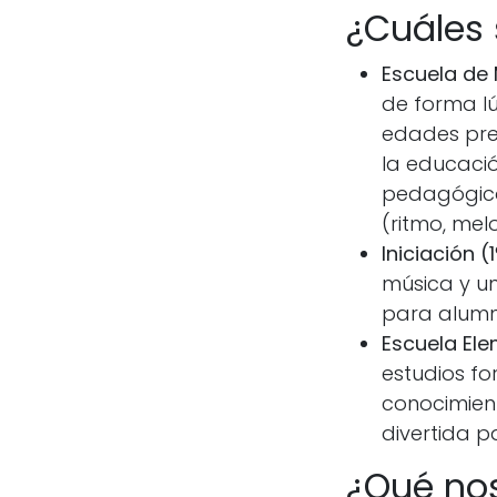
¿Cuáles 
Escuela de 
de forma lú
edades pre
la educació
pedagógicos
(ritmo, mel
Iniciación (1
música y un
para alumno
Escuela Ele
estudios fo
conocimien
divertida p
¿Qué nos