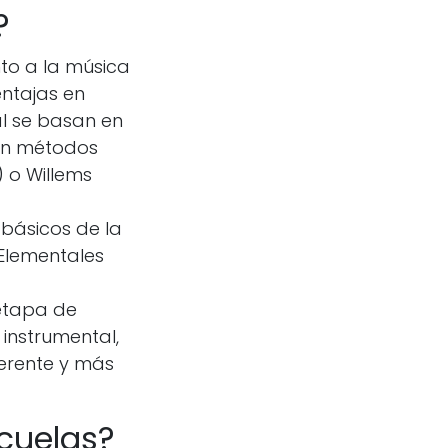
?
to a la música
entajas en
l se basan en
arán métodos
 o Willems
básicos de la
 Elementales
etapa de
instrumental,
erente y más
cuelas?