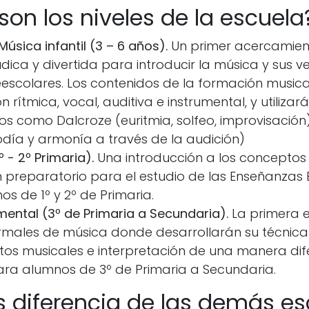
son los niveles de la escuela
Música infantil (3 – 6 años).
Un primer acercamien
dica y divertida para introducir la música y sus v
escolares. Los contenidos de la formación musica
n rítmica, vocal, auditiva e instrumental, y utiliz
 como Dalcroze (euritmia, solfeo, improvisación)
odía y armonía a través de la audición)
º - 2º Primaria).
Una introducción a los conceptos 
 preparatorio para el estudio de las Enseñanzas
s de 1º y 2º de Primaria.
mental (3º de Primaria a Secundaria).
La primera 
rmales de música donde desarrollarán su técnica 
tos musicales e interpretación de una manera dif
ara alumnos de 3º de Primaria a Secundaria.
 diferencia de las demás es