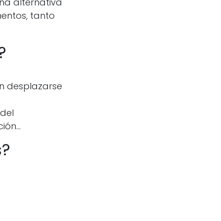
na alternativa
entos, tanto
?
sin desplazarse
 del
ón...
s?