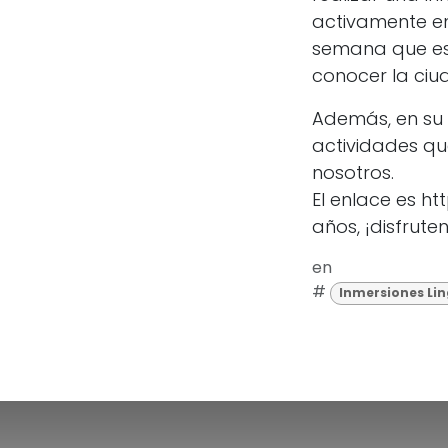
activamente en
semana que est
conocer la ciu
Además, en su
actividades qu
nosotros.
El enlace es h
años, ¡disfrute
en
#
Inmersiones Lin