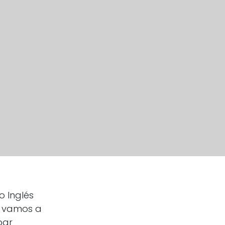
o Inglés
s vamos a
par