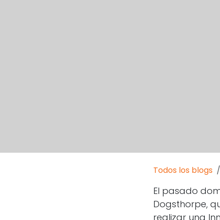
Todos los blogs
El pasado domi
Dogsthorpe, qu
realizar una I