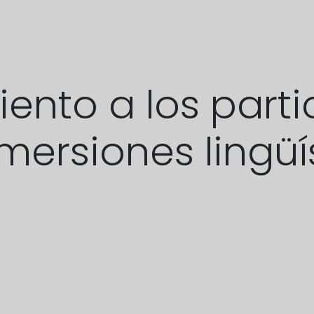
ento a los parti
nmersiones lingüí