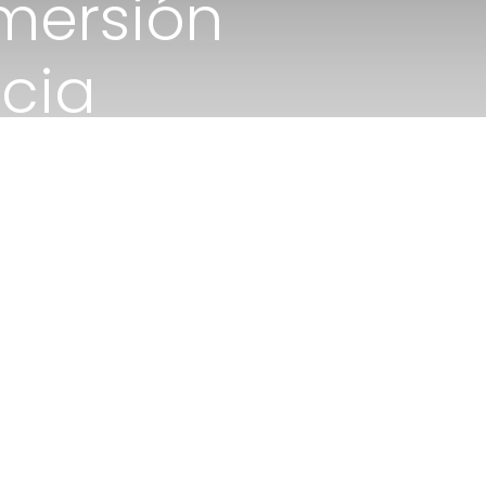
mersión
ncia