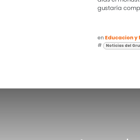
gustaría compa
en
Educacion y
#
Noticias del Gr