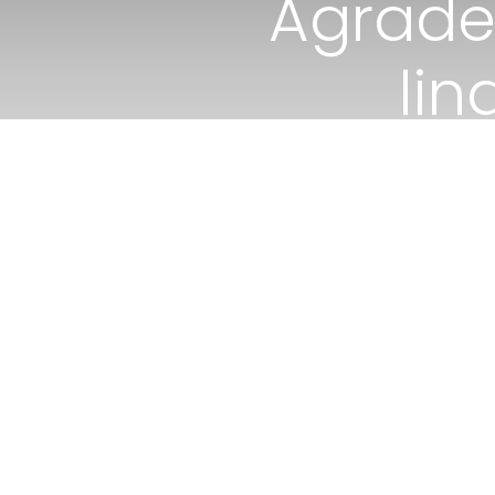
Agrade
lin