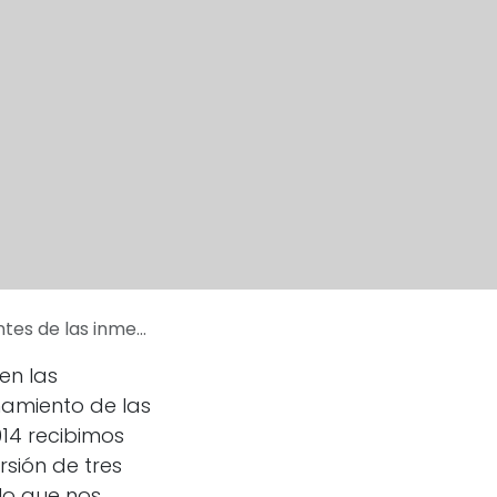
mersiones lingüísticas
en las
namiento de las
014 recibimos
rsión de tres
 lo que nos