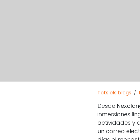
Tots els blogs
Desde
Nexola
inmersiones li
actividades y q
un correo elec
días el monaste