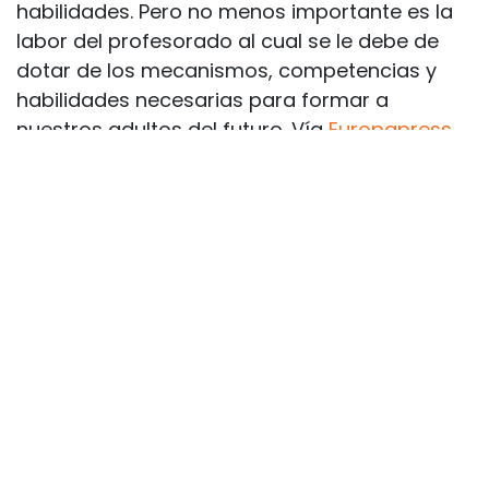
habilidades. Pero no menos importante es la
labor del profesorado al cual se le debe de
dotar de los mecanismos, competencias y
habilidades necesarias para formar a
nuestros adultos del futuro. Vía
Europapress
Escuela de Competencia Digital
Con estas premisas nace la
Escuela de
Competencia Digital
, un proyecto
desarrollado por
Fundación Bias
que busca
la capacitación de la competencia digital en
todas sus áreas y la certificación oficial como
garantía de calidad.
Esta propuesta va más allá de la formación y
certificación para
los alumnos
. Y es que, la
Escuela de Competencia Digital también tiene