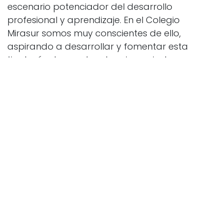
escenario potenciador del desarrollo
profesional y aprendizaje. En el Colegio
Mirasur somos muy conscientes de ello,
aspirando a desarrollar y fomentar esta
tipología de eventos de primer nivel para
toda la comunidad educativa.
Finalmente la jornada culminó con un panel
de experiencias, enriquecedoras
a todos los niveles, la presencia de Alberto
Gilsanz de Ecuelas San José (Valencia), Martín
Gacía Valle de Ciudad de los Muchachos
(Madrid) y Koldo Olaskoaga de EASO
Politeknikoa, los cuales acercaron y
compartieron, como las herramientas que