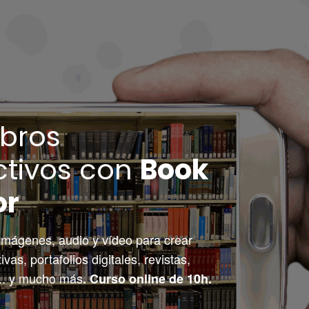
ibros
ctivos con
Book
or
imágenes, audio y vídeo para crear 
ivas, portafolios digitales, revistas, 
... y mucho más
. Curso online de 10h. 