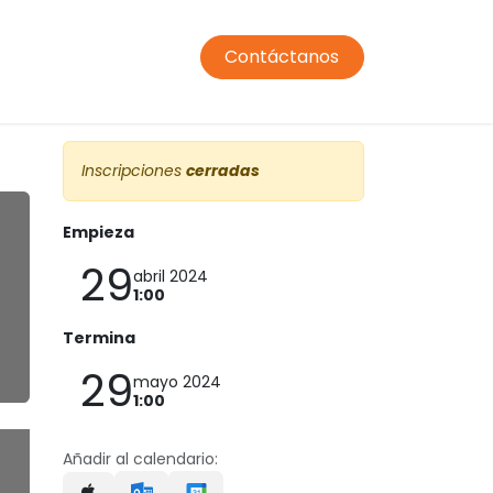
Contáctanos
ormación profesorado
Comedor
Transporte
Condic
Inscripciones
cerradas
Empieza
29
abril 2024
1:00
Termina
29
mayo 2024
1:00
Añadir al calendario: