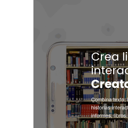
Crea l
intera
Creat
Combina texto, 
historias interact
informes, libros