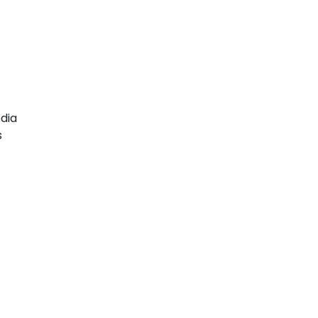
dia
s