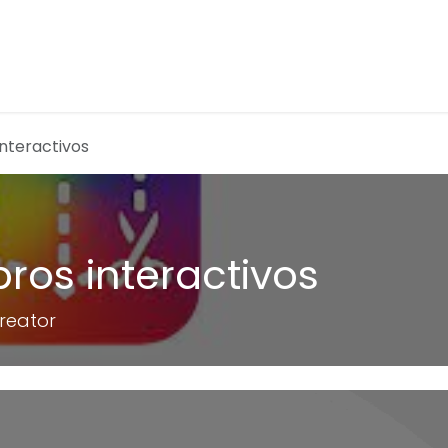
tividades Extraescolares
Inmersiones Lingüísticas
F
interactivos
bros interactivos
Creator