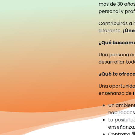
mas de 30 años
personal y prof
Contribuirás a 
diferente.
¡Úne
¿Qué buscam
Una persona c
desarrollar tod
¿Qué te ofre
Una oportunida
enseñanza de
Un ambient
habilidade
La posibili
enseñanza
Contrato fi