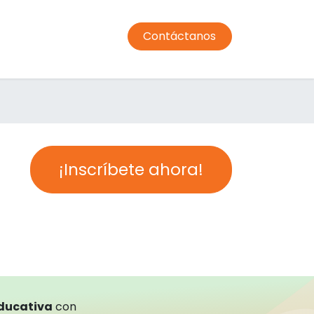
Contáctanos
ormación profesorado
Comedor
Transporte
Condic
¡Inscríbete ahora!
educativa
con