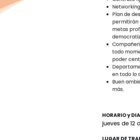
Networking
Plan de des
permitirán 
metas profe
democratiz
Compañeris
todo momen
poder cent
Departamen
en todo lo 
Buen ambien
más.
HORARIO y DI
jueves de 12 a
LUGAR DE TR