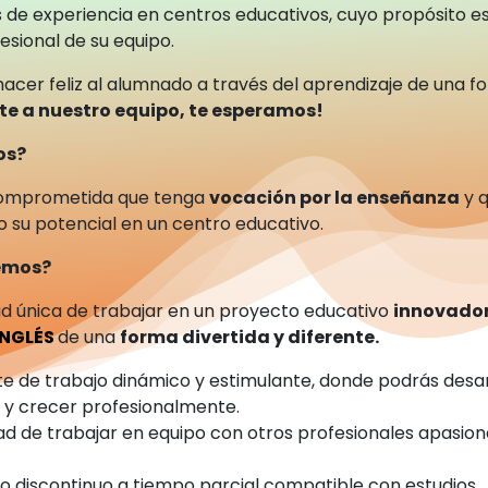
 de experiencia en centros educativos, cuyo propósito es
esional de su equipo.
hacer feliz al alumnado a través del aprendizaje de una f
te a nuestro equipo, te esperamos!
os?
omprometida que tenga
vocación por la enseñanza
y q
o su potencial en un centro educativo.
cemos?
d única de trabajar en un proyecto educativo
innovado
INGLÉS
de una
forma divertida y diferente.
e de trabajo dinámico y estimulante, donde podrás desar
s y crecer profesionalmente.
dad de trabajar en equipo con otros profesionales apasion
.
jo discontinuo a tiempo parcial compatible con estudios.