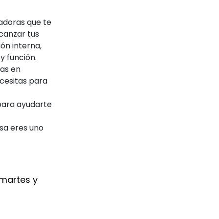
tadoras que te
lcanzar tus
ón interna,
y función.
as en
cesitas para
para ayudarte
esa eres uno
 martes y