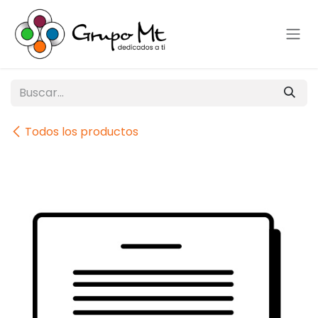
Ir al contenido
Todos los productos