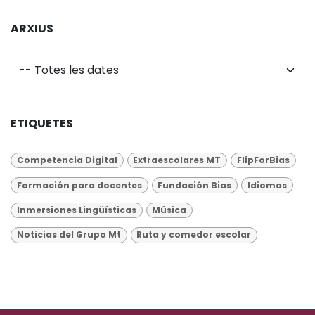
ARXIUS
ETIQUETES
Competencia Digital
Extraescolares MT
FlipForBias
Formación para docentes
Fundación Bias
Idiomas
Inmersiones Lingüísticas
Música
Noticias del Grupo Mt
Ruta y comedor escolar