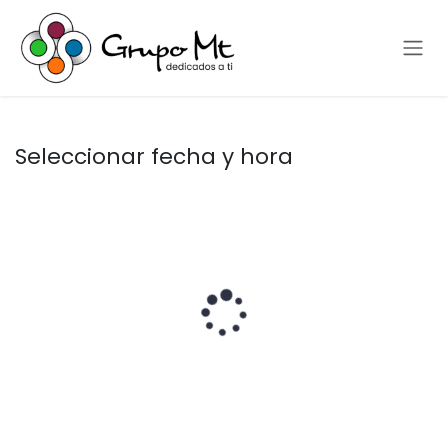
Ir al contenido
Seleccionar fecha y hora