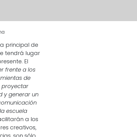
na
a principal de
e tendrá lugar
resente. El
r frente a los
amientas de
 proyectar
 y generar un
a comunicación
la escuela
cilitarán a los
res creativos,
ias, son sólo