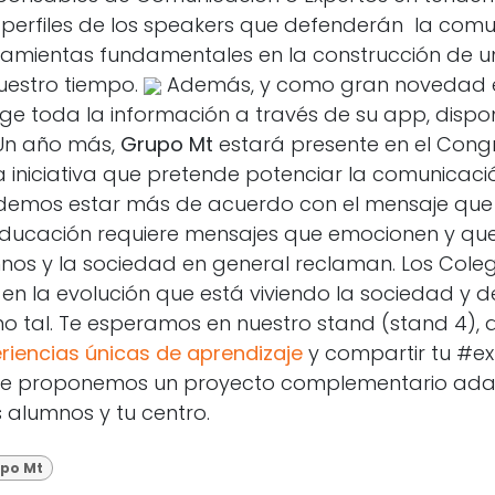
 perfiles de los speakers que defenderán la com
ramientas fundamentales en la construcción de 
estro tiempo.
Además, y como gran novedad es
e toda la información a través de su app, dispo
n año más,
Grupo Mt
estará presente en el Cong
iniciativa que pretende potenciar la comunicació
demos estar más de acuerdo con el mensaje que 
educación requiere mensajes que emocionen y qu
mnos y la sociedad en general reclaman. Los Coleg
l en la evolución que está viviendo la sociedad y 
 tal. Te esperamos en nuestro stand (stand 4),
riencias únicas de aprendizaje
y compartir tu #ex
 Te proponemos un proyecto complementario ada
s alumnos y tu centro.
upo Mt