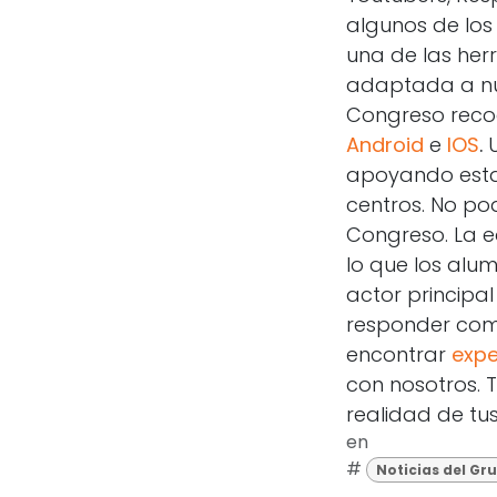
algunos de los
una de las her
adaptada a nu
Congreso recog
Android
e
IOS
.
U
apoyando esta 
centros. No po
Congreso. La 
lo que los alu
actor principa
responder como
encontrar
expe
con nosotros.
realidad de tu
en
#
Noticias del Gr