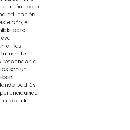
unicación como
una educación
te año, el
nible para
reso
n en los
transmite el
e respondan a
ios son un
deben
 donde podrás
perienciaúnica
ptado a la