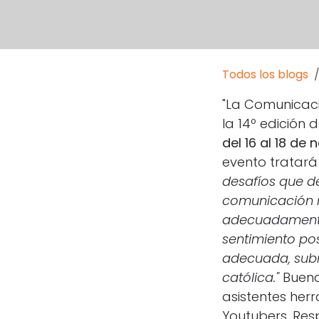
Todos los blogs
"La Comunicaci
la 14º edición 
del 16 al 18 de
evento tratar
desafíos que d
comunicación n
adecuadamente
sentimiento pos
adecuada, subr
católica."
Buena
asistentes herr
Youtubers, Res