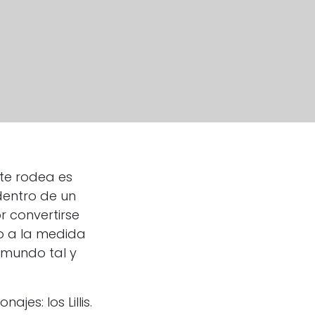
te rodea es
dentro de un
 convertirse
o a la medida
n mundo tal y
es: los Lillis.