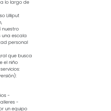
a lo largo de
 Lilliput
,
í nuestro
os una escala
rtad personal
gral que busca
e el niño
ervicios:
ersión):
ños -
alleres -
or un equipo