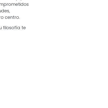
comprometidos
udes,
o centro.
filosofía te