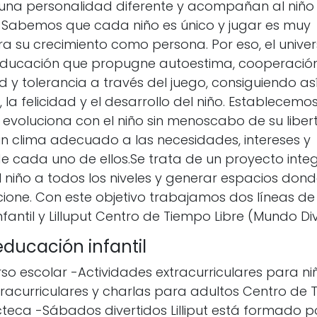
ne una personalidad diferente y acompañan al niño 
: Sabemos que cada niño es único y jugar es muy
 su crecimiento como persona. Por eso, el universo
ducación que propugne autoestima, cooperación
 y tolerancia a través del juego, consiguiendo as
 la felicidad y el desarrollo del niño. Establecem
 evoluciona con el niño sin menoscabo de su libe
n clima adecuado a las necesidades, intereses y
e cada uno de ellos.Se trata de un proyecto inte
l niño a todos los niveles y generar espacios dond
ione. Con este objetivo trabajamos dos líneas de s
Infantil y Lilluput Centro de Tiempo Libre (Mundo Div
ducación infantil
o escolar -Actividades extracurriculares para ni
racurriculares y charlas para adultos Centro de T
cteca -Sábados divertidos Lilliput está formado p