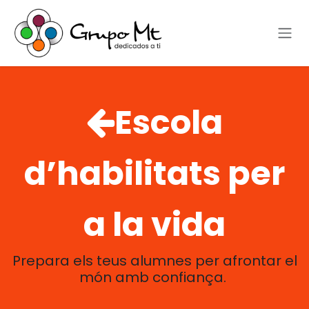
Skip to Content
Escola
d’habilitats per
a la vida
Prepara els teus alumnes per afrontar el
món amb confiança.