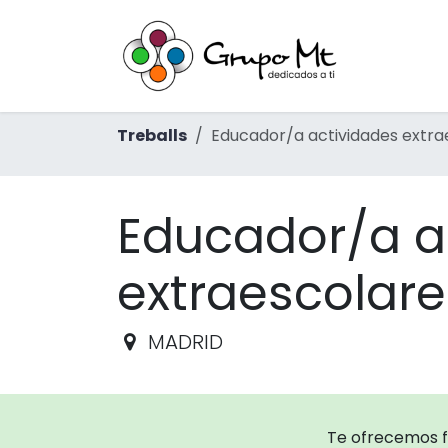
Skip to Content
Inici
Ext
Treballs
Educador/a actividades extra
Educador/a a
extraescolar
MADRID
Te ofrecemos 