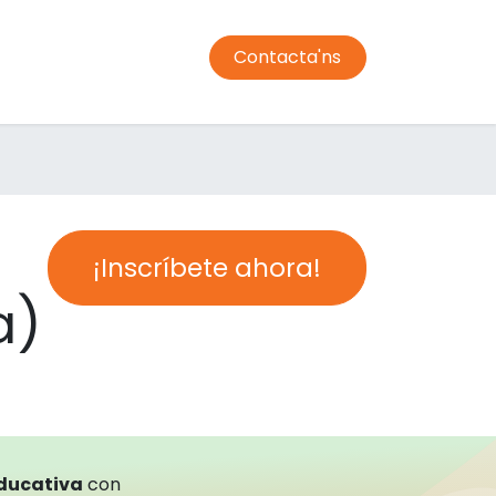
Contacta'ns
jador
Transport
Condiciones de compra
Campus
¡Inscríbete ahora!
a)
educativa
con