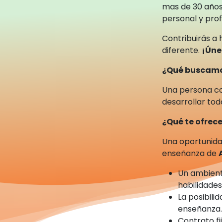
mas de 30 años
personal y prof
Contribuirás a 
diferente.
¡Úne
¿Qué buscam
Una persona c
desarrollar tod
¿Qué te ofre
Una oportunida
enseñanza de
Un ambient
habilidade
La posibili
enseñanza
Contrato fi