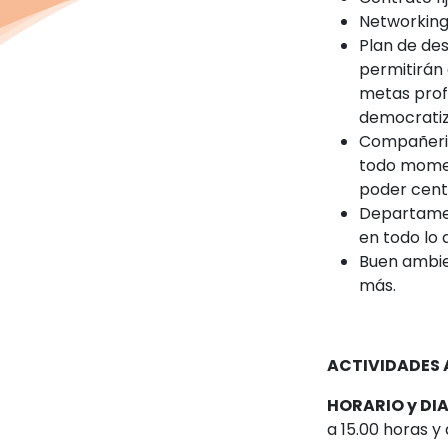
Networking
Plan de des
permitirán 
metas profe
democratiz
Compañeris
todo momen
poder cent
Departamen
en todo lo 
Buen ambien
más.
ACTIVIDADES 
HORARIO y DI
a 15.00 horas y 