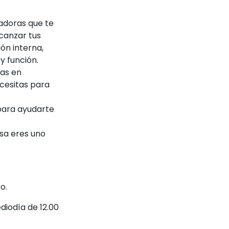
tadoras que te
lcanzar tus
ón interna,
y función.
as en
cesitas para
para ayudarte
esa eres uno
o.
diodía de 12.00