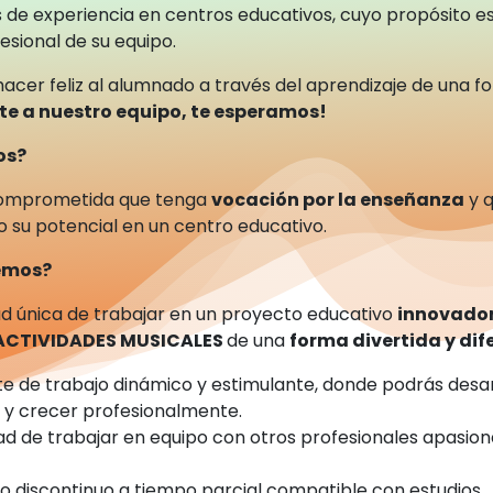
 de experiencia en centros educativos, cuyo propósito es
esional de su equipo.
hacer feliz al alumnado a través del aprendizaje de una f
te a nuestro equipo, te esperamos!
os?
omprometida que tenga
vocación por la enseñanza
y q
o su potencial en un centro educativo.
cemos?
d única de trabajar en un proyecto educativo
innovado
ACTIVIDADES MUSICALES
de una
forma divertida y dif
e de trabajo dinámico y estimulante, donde podrás desar
s y crecer profesionalmente.
dad de trabajar en equipo con otros profesionales apasion
.
jo discontinuo a tiempo parcial compatible con estudios.