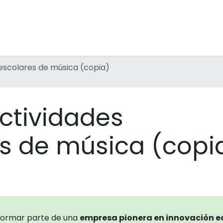
raescolares
Inmersions
Formació professorat
Men
escolares de música (copia)
ctividades
es de música (copi
formar parte de una
empresa pionera en innovación 