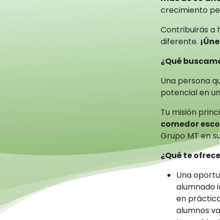
crecimiento per
Contribuirás a 
diferente.
¡Úne
¿Qué buscam
Una persona qu
potencial en un
Tu misión princi
comedor esco
Grupo MT en su
¿Qué te ofre
Una oportu
alumnado i
en práctica
alumnos va