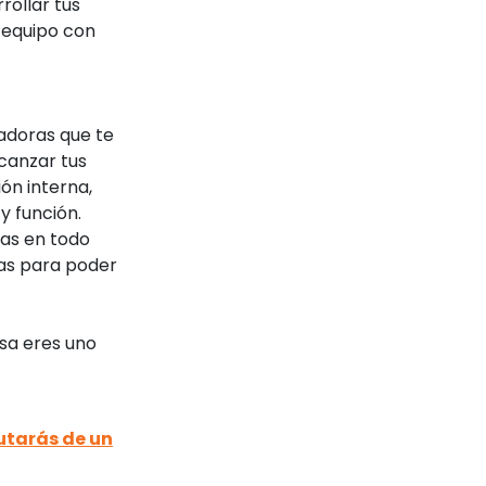
rollar tus
n equipo con
tadoras que te
lcanzar tus
ón interna,
y función.
as en todo
as para poder
esa eres uno
utarás de un