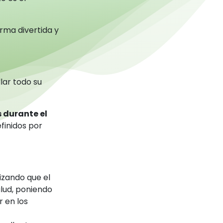
orma divertida y
lar todo su
 durante el
finidos por
izando que el
lud, poniendo
 en los