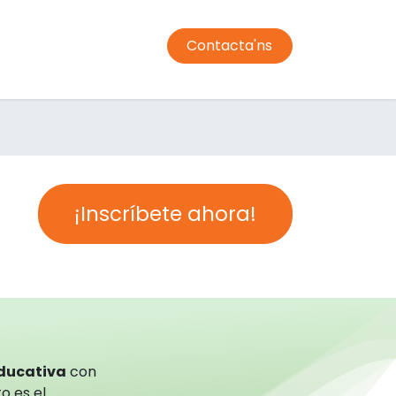
Contacta'ns
jador
Transport
Condiciones de compra
Campus
¡Inscríbete ahora!
educativa
con
o es el