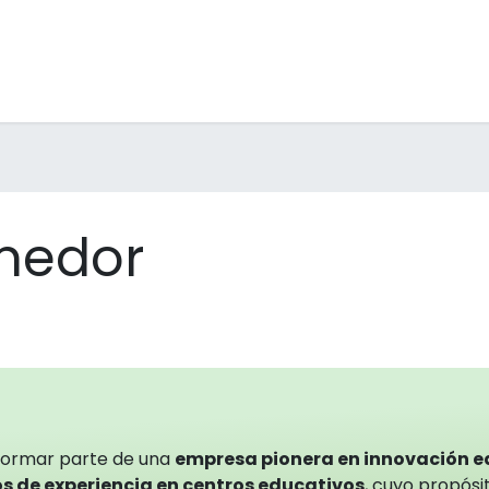
raescolares
Inmersions
Formació professorat
Men
medor
formar parte de una
empresa pionera en innovación 
s de experiencia en centros educativos
, cuyo propósit