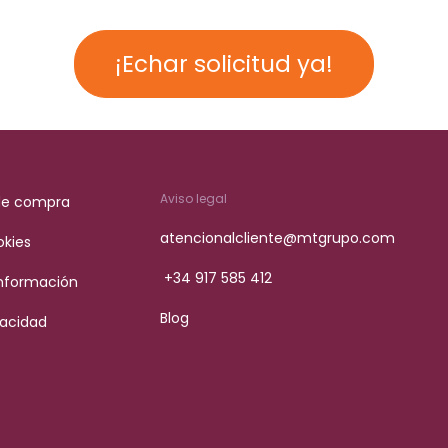
¡Echar solicitud ya!
Aviso legal
de compra
atencionalcliente@mtgrupo.com
okies
+34 917 585 412
Información
Blog
vacidad