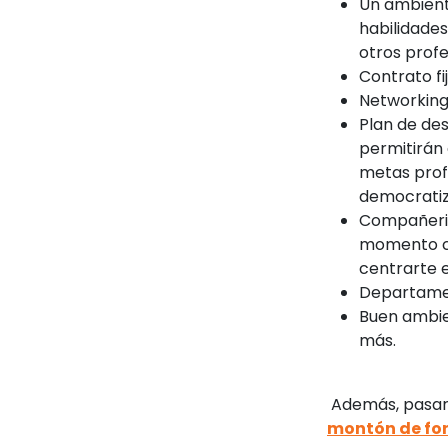
Un ambient
habilidades
otros prof
Contrato fi
Networking
Plan de des
permitirán 
metas profe
democratiza
Compañeris
momento có
centrarte 
Departamen
Buen ambien
más.
Además, pasará
montón de for