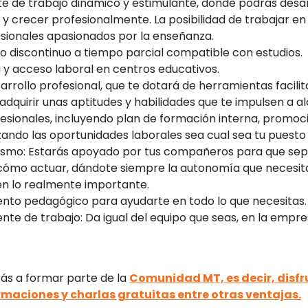
e de trabajo dinámico y estimulante, donde podrás desar
 y crecer profesionalmente. La posibilidad de trabajar e
esionales apasionados por la enseñanza.
jo discontinuo a tiempo parcial compatible con estudios.
 y acceso laboral en centros educativos.
arrollo profesional, que te dotará de herramientas facili
adquirir unas aptitudes y habilidades que te impulsen a a
sionales, incluyendo plan de formación interna, promoci
ndo las oportunidades laborales sea cual sea tu puesto 
mo: Estarás apoyado por tus compañeros para que sep
mo actuar, dándote siempre la autonomía que necesit
en lo realmente importante.
to pedagógico para ayudarte en todo lo que necesitas.
te de trabajo: Da igual del equipo que seas, en la empr
s a formar parte de la
Comunidad MT, es decir, disfr
maciones y charlas gratuitas entre otras ventajas.