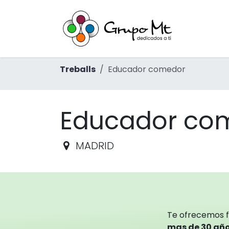
Skip to Content
Inici
Ext
Treballs
Educador comedor
Educador co
MADRID
Te ofrecemos 
mas de 30 año