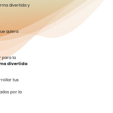
orma divertida y
ue quiera
r
para la
ma divertida
rollar tus
ados por la