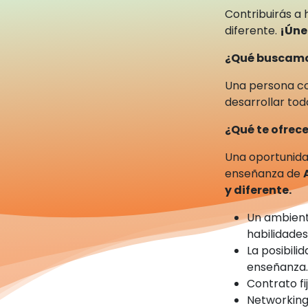
Contribuirás a 
diferente.
¡Úne
¿Qué buscam
Una persona c
desarrollar tod
¿Qué te ofre
Una oportunida
enseñanza de
y diferente.
Un ambient
habilidade
La posibili
enseñanza
Contrato fi
Networking