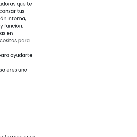
tadoras que te
lcanzar tus
ón interna,
y función.
as en
cesitas para
para ayudarte
esa eres uno
na formaciones