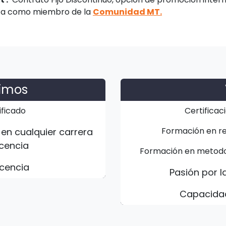
ita como miembro de la
Comunidad MT.
nimos
ificado
Certificac
Formación en res
 en cualquier carrera
ocencia
Formación en metodol
ocencia
Pasión por l
Capacidad