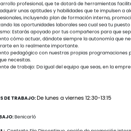
arrollo profesional, que te dotará de herramientas facili
adquirir unas aptitudes y habilidades que te impulsen a a
sionales, incluyendo plan de formación interna, promoci
ando las oportunidades laborales sea cual sea tu puesto 
mo: Estarás apoyado por tus compañeros para que sep
to cómo actuar, dándote siempre la autonomía que ne
rarte en lo realmente importante.
to pedagógico con nuestras propias programaciones 
que necesitas.
te de trabajo: Da igual del equipo que seas, en la empr
De lunes a viernes 12:30-13:15
AS DE TRABAJO:
BAJO:
Benicarló
 :
Contrato Fijo Discontinuo, opción de promoción inter