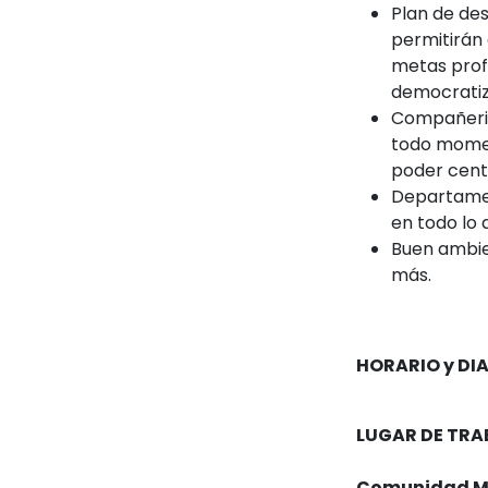
Plan de des
permitirán 
metas profe
democratiz
Compañeris
todo momen
poder cent
Departamen
en todo lo 
Buen ambien
más.
HORARIO y DI
LUGAR DE TRA
Comunidad Mt