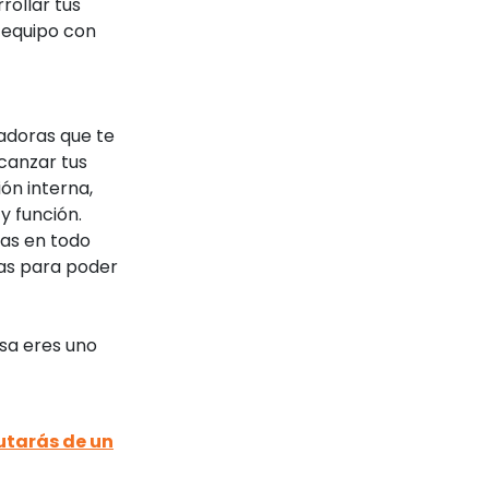
rollar tus
n equipo con
tadoras que te
lcanzar tus
ón interna,
y función.
as en todo
as para poder
esa eres uno
utarás de un