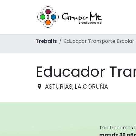
Skip to Content
Inici
Ext
Treballs
Educador Transporte Escolar
Educador Tra
ASTURIAS, LA CORUÑA
Te ofrecemos 
mas de 30 año