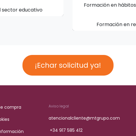
Formación en hábitos 
l sector educativo
Formación en res
¡Echar solicitud ya!
Aviso legal
de compra
atencionalcliente@mtgrupo.com
okies
+34 917 585 412
Información