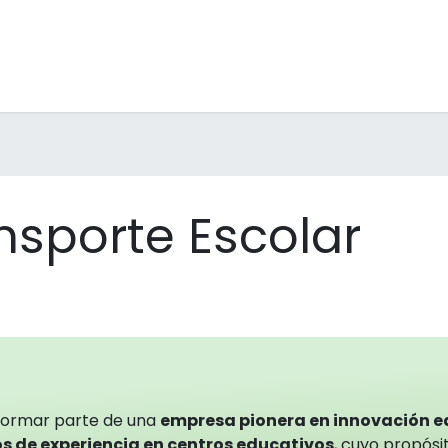
raescolares
Inmersions
Formació professorat
Men
nsporte Escolar
formar parte de una
empresa pionera en innovación 
s de experiencia en centros educativos
, cuyo propósit