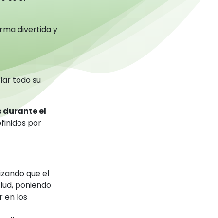
orma divertida y
lar todo su
 durante el
finidos por
izando que el
lud, poniendo
 en los