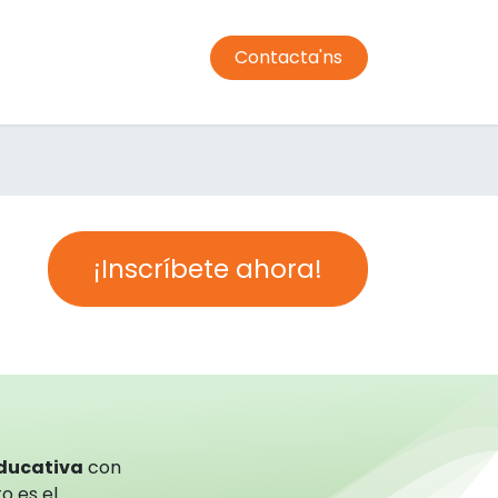
Contacta'ns
jador
Transport
Condiciones de compra
Campus
¡Inscríbete ahora!
educativa
con
o es el