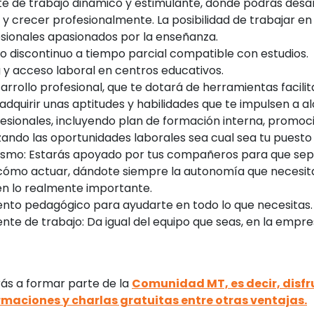
e de trabajo dinámico y estimulante, donde podrás desar
 y crecer profesionalmente. La posibilidad de trabajar e
esionales apasionados por la enseñanza.
jo discontinuo a tiempo parcial compatible con estudios.
 y acceso laboral en centros educativos.
arrollo profesional, que te dotará de herramientas facili
adquirir unas aptitudes y habilidades que te impulsen a a
sionales, incluyendo plan de formación interna, promoci
ndo las oportunidades laborales sea cual sea tu puesto 
mo: Estarás apoyado por tus compañeros para que sep
mo actuar, dándote siempre la autonomía que necesit
en lo realmente importante.
to pedagógico para ayudarte en todo lo que necesitas.
te de trabajo: Da igual del equipo que seas, en la empr
s a formar parte de la
Comunidad MT, es decir, disfr
maciones y charlas gratuitas entre otras ventajas.