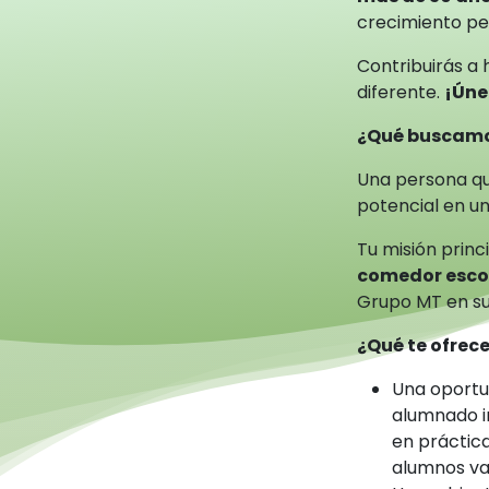
crecimiento per
Contribuirás a 
diferente.
¡Úne
¿Qué buscam
Una persona qu
potencial en un
Tu misión princi
comedor esco
Grupo MT en su
¿Qué te ofre
Una oportu
alumnado i
en práctica
alumnos va