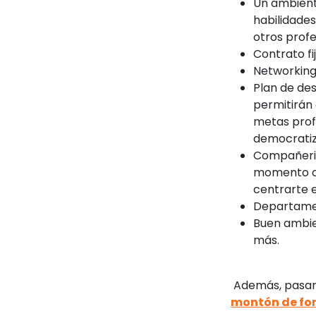
Un ambient
habilidades
otros prof
Contrato fi
Networking
Plan de des
permitirán 
metas profe
democratiza
Compañeris
momento có
centrarte 
Departamen
Buen ambien
más.
Además, pasará
montón de for