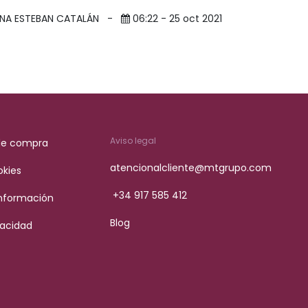
ANA ESTEBAN CATALÁN
-
06:22 - 25 oct 2021
Aviso legal
de compra
atencionalcliente@mtgrupo.com
okies
+34 917 585 412
Información
Blog
vacidad