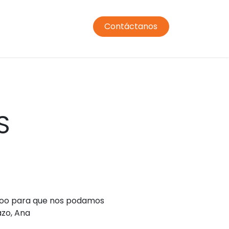
Contáctanos
ormación profesorado
Comedor
Transporte
Condic
S
Odoo para que nos podamos
azo, Ana