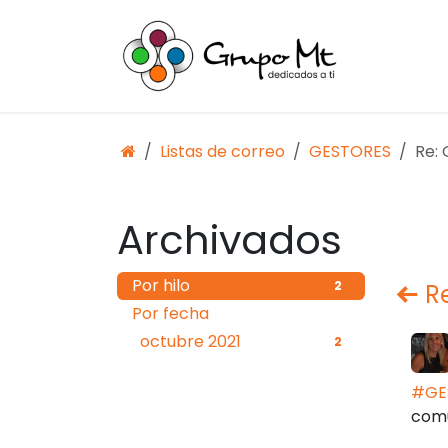
Ir al contenido
Inicio
Ac
Listas de correo
GESTORES
Re:
Archivados
Por hilo
2
Re
Por fecha
octubre 2021
2
#GE
comu