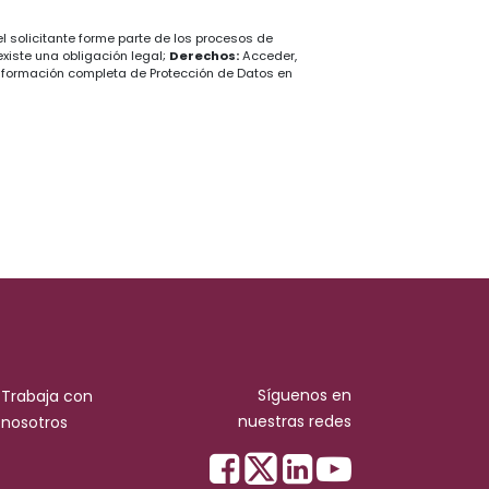
l solicitante forme parte de los procesos de
existe una obligación legal;
Derechos:
Acceder,
nformación completa de Protección de Datos en
Síguenos en
Trabaja con
nuestras redes
nosotros