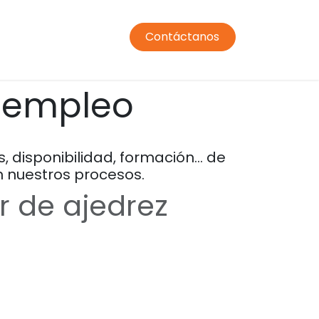
Contáctanos
ormación profesorado
Comedor
Transporte
Condic
e empleo
 disponibilidad, formación… de
 nuestros procesos.
r de ajedrez