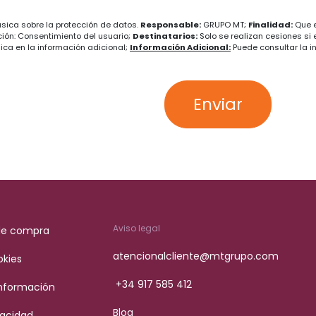
ásica sobre la protección de datos.
Responsable:
GRUPO MT;
Finalidad:
Que e
ión: Consentimiento del usuario;
Destinatarios:
Solo se realizan cesiones si 
dica en la información adicional;
Información Adicional:
Puede consultar la i
Enviar
Aviso legal
de compra
atencionalcliente@mtgrupo.com
okies
+34 917 585 412
Información
Blog
vacidad