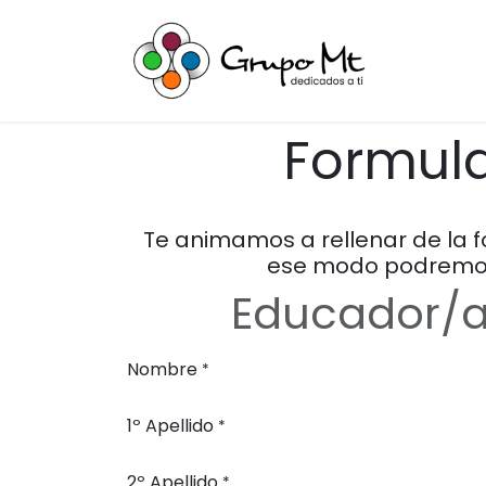
Ir al contenido
Inicio
Ac
Formula
Te animamos a rellenar de la 
ese modo podremos 
Educador/a 
Nombre
*
1º Apellido
*
2º Apellido
*