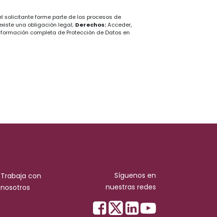
l solicitante forme parte de los procesos de
existe una obligación legal;
Derechos:
Acceder,
nformación completa de Protección de Datos en
Síguenos en
Trabaja con
nuestras redes
nosotros