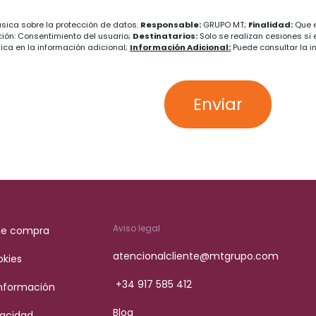
ásica sobre la protección de datos.
Responsable:
GRUPO MT;
Finalidad:
Que e
ión: Consentimiento del usuario;
Destinatarios:
Solo se realizan cesiones si 
dica en la información adicional;
Información Adicional:
Puede consultar la i
Enviar
Aviso legal
de compra
atencionalcliente@mtgrupo.com
okies
+34 917 585 412
Información
Blog
vacidad