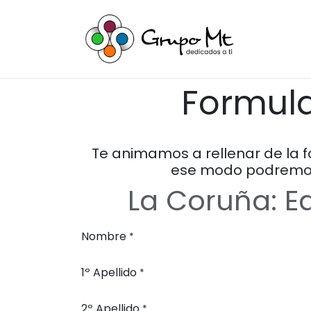
Ir al contenido
Inicio
Ac
Formula
Te animamos a rellenar de la 
ese modo podremos 
La Coruña: E
Nombre
*
1º Apellido
*
2º Apellido
*