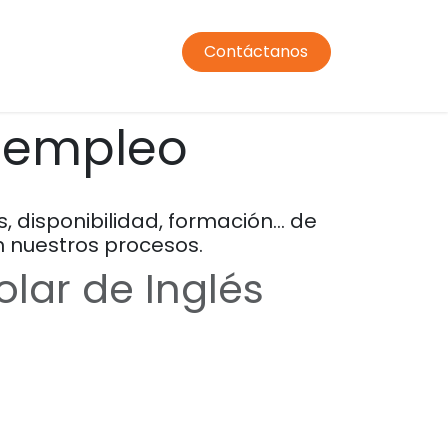
Contáctanos
ormación profesorado
Comedor
Transporte
Condic
e empleo
 disponibilidad, formación… de
 nuestros procesos.
lar de Inglés