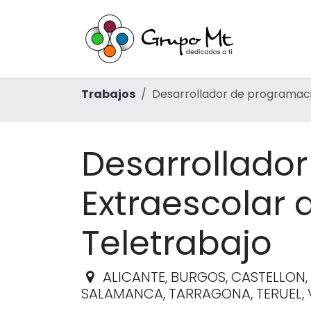
Ir al contenido
Inicio
Ac
Trabajos
Desarrollador de programació
Desarrollado
Extraescolar d
Teletrabajo
ALICANTE, BURGOS, CASTELLON,
SALAMANCA, TARRAGONA, TERUEL, V