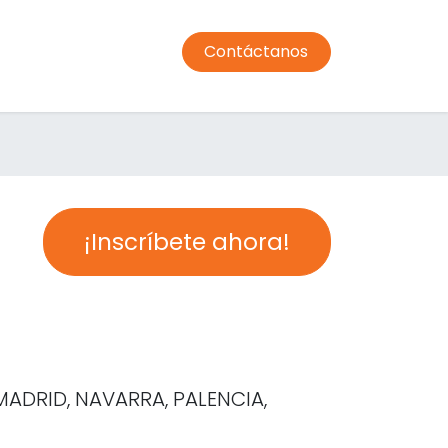
Contáctanos
ormación profesorado
Comedor
Transporte
Condic
¡Inscríbete ahora!
MADRID, NAVARRA, PALENCIA,