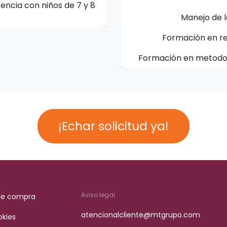
encia con niños de 7 y 8
Manejo de 
Formación en res
Formación en metodolo
¡Echar solicitud ya!
Aviso legal
de compra
atencionalcliente@mtgrupo.com
okies