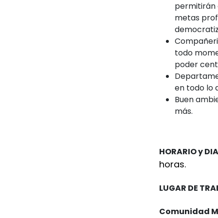
permitirán 
metas profe
democratiz
Compañeris
todo momen
poder cent
Departamen
en todo lo 
Buen ambien
más.
HORARIO y DI
horas.
LUGAR DE TRA
Comunidad Mt