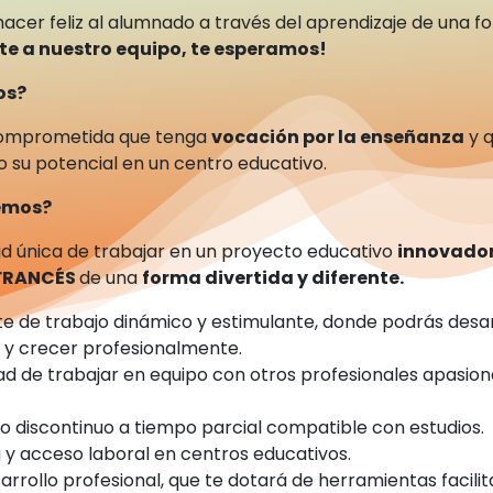
hacer feliz al alumnado a través del aprendizaje de una f
te a nuestro equipo, te esperamos!
os?
omprometida que tenga
vocación por la enseñanza
y q
o su potencial en un centro educativo.
cemos?
d única de trabajar en un proyecto educativo
innovado
FRANCÉS
de una
forma divertida y diferente.
e de trabajo dinámico y estimulante, donde podrás desar
s y crecer profesionalmente.
dad de trabajar en equipo con otros profesionales apasion
.
jo discontinuo a tiempo parcial compatible con estudios.
 y acceso laboral en centros educativos.
arrollo profesional, que te dotará de herramientas facili