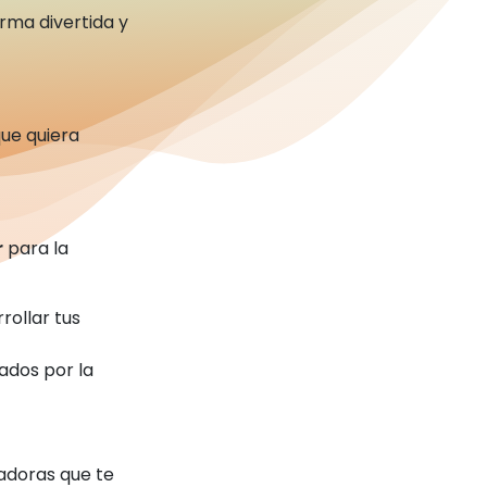
orma divertida y
ue quiera
r
para la
rollar tus
ados por la
tadoras que te