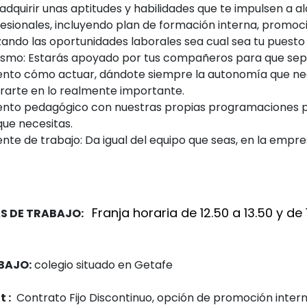
adquirir unas aptitudes y habilidades que te impulsen a a
sionales, incluyendo plan de formación interna, promoci
ando las oportunidades laborales sea cual sea tu puesto 
mo: Estarás apoyado por tus compañeros para que sep
to cómo actuar, dándote siempre la autonomía que ne
rarte en lo realmente importante.
to pedagógico con nuestras propias programaciones 
que necesitas.
te de trabajo: Da igual del equipo que seas, en la empr
F
r
anja horaria de 12.50 a 13.50 y de 
AS DE TRABAJO:
BAJO:
colegio situado en Getafe
 :
Contrato Fijo Discontinuo, opción de promoción inter