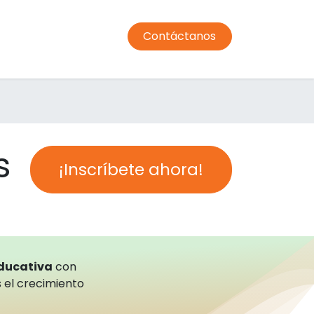
Contáctanos
ormación profesorado
Comedor
Transporte
Condic
s
¡Inscríbete ahora!
educativa
con
 el crecimiento