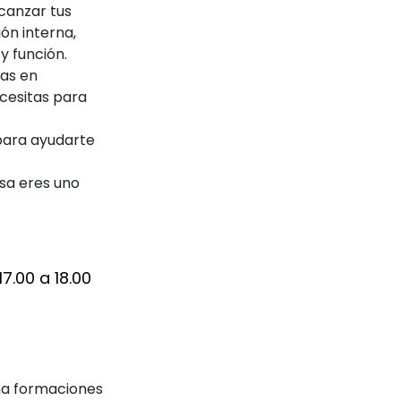
lcanzar tus
ón interna,
y función.
as en
cesitas para
para ayudarte
esa eres uno
17.00 a 18.00
na formaciones