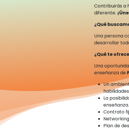
Contribuirás a 
diferente.
¡Úne
¿Qué buscam
Una persona c
desarrollar tod
¿Qué te ofre
Una oportunida
enseñanza de
Un ambient
habilidade
La posibili
enseñanza
Contrato fi
Networking
Plan de des