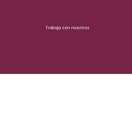
Trabaja con nosotros
Síguenos en
nuestras redes
© 2026 GRUPO MT