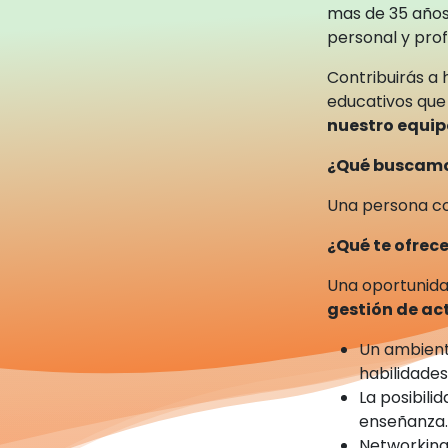
mas de 35 años
personal y prof
Contribuirás a 
educativos que 
nuestro equip
¿Qué buscam
Una persona co
¿Qué te ofre
Una oportunida
gestión de ac
Un ambient
habilidade
La posibili
enseñanza
Networking