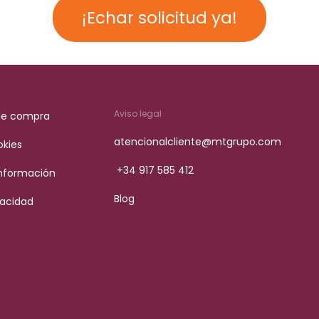
¡Echar solicitud ya!
Aviso legal
de compra
atencionalcliente@mtgrupo.com
okies
+34 917 585 412
Información
Blog
vacidad