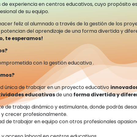
 de experiencia en centros educativos, cuyo propósito es
esional de su equipo.
hacer feliz al alumnado a través de la gestión de los proy
potencian del aprendizaje de una forma divertida y difer
o, te esperamos!
os?
mprometida con la gestión educativa .
cemos?
d única de trabajar en un proyecto educativo
innovado
tividades educativas
de una
forma divertida y difere
e de trabajo dinámico y estimulante, donde podrás desar
s y crecer profesionalmente.
dad de trabajar en equipo con otros profesionales apasion
.
 y acceso laboral en centros educativos.