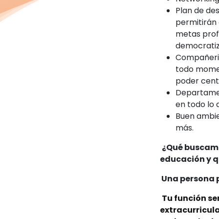
Plan de des
permitirán 
metas profe
democratiz
Compañeris
todo momen
poder cent
Departamen
en todo lo 
Buen ambien
más.
¿Qué buscamo
educación y q
Una persona p
Tu función se
extracurricula