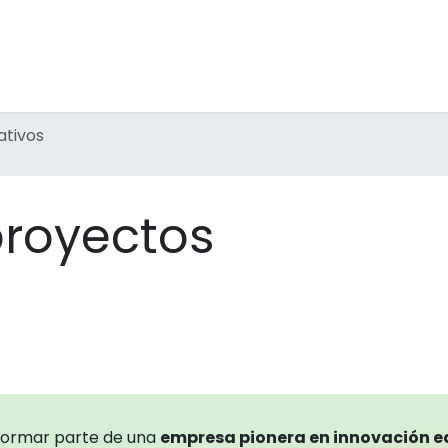
tividades Extraescolares
Inmersiones Lingüísticas
F
ativos
proyectos
formar parte de una
empresa pionera en innovación 