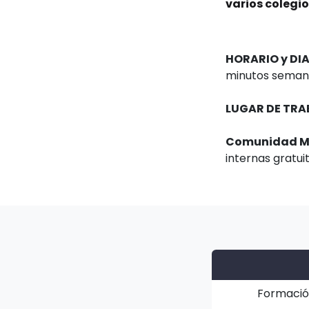
varios colegi
HORARIO y DI
minutos seman
LUGAR DE TRA
Comunidad Mt
internas gratu
Formación