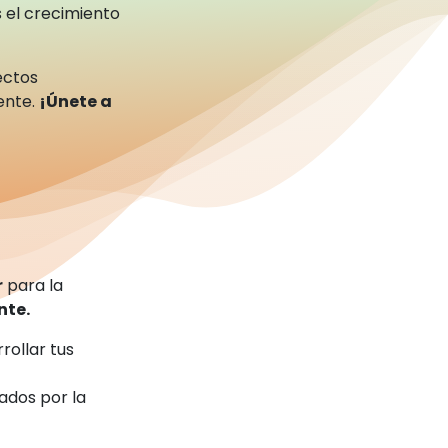
 el crecimiento
ectos
ente.
¡Únete a
r
para la
nte.
rollar tus
ados por la