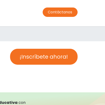
Contáctanos
ormación profesorado
Comedor
Transporte
Condic
¡Inscríbete ahora!
educativa
con