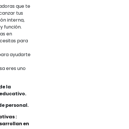
tadoras que te
lcanzar tus
ón interna,
y función.
as en
cesitas para
para ayudarte
esa eres uno
de la
 educativo.
de personal.
tivas :
sarrollan en