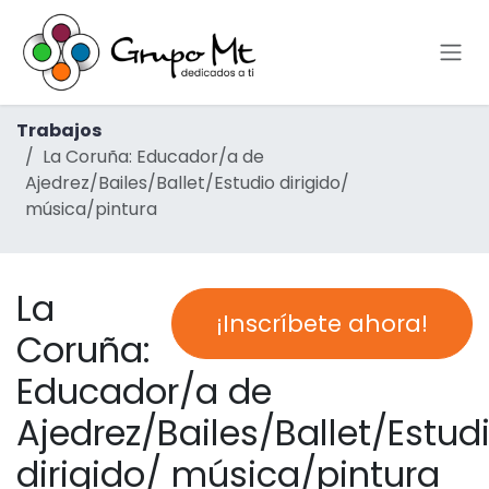
Ir al contenido
Trabajos
La Coruña: Educador/a de
Ajedrez/Bailes/Ballet/Estudio dirigido/
música/pintura
La
¡Inscríbete ahora!
Coruña:
Educador/a de
Ajedrez/Bailes/Ballet/Estud
dirigido/ música/pintura