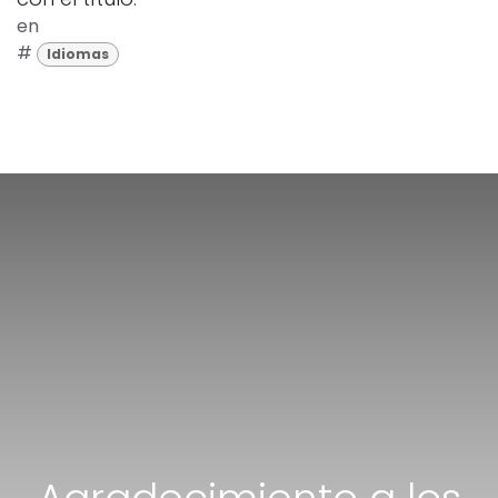
en
#
Idiomas