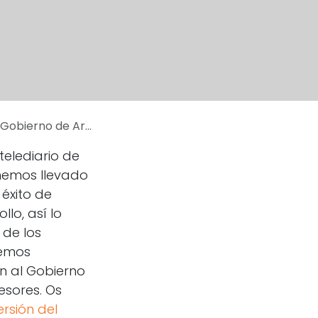
bierno de Aragón
telediario de
 hemos llevado
éxito de
lo, así lo
 de los
remos
n al Gobierno
esores. Os
rsión del