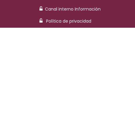
Canal interno Información
Política de privacidad
Aviso legal
atencionalcliente@mtgrupo.com
+34 917 585 412
Blog