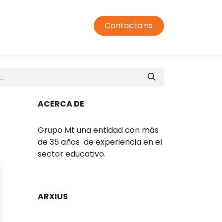
Contacta'ns
jador
Transport
Condiciones de compra
Campus
ACERCA DE
Grupo Mt una entidad con más
de 35 años de experiencia en el
sector educativo.
ARXIUS