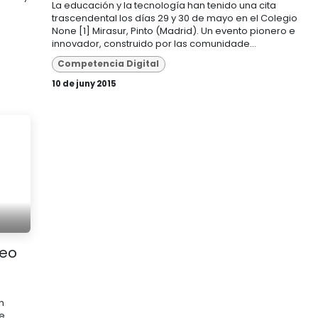
La educación y la tecnología han tenido una cita
trascendental los días 29 y 30 de mayo en el Colegio
None [1] Mirasur, Pinto (Madrid). Un evento pionero e
innovador, construido por las comunidade...
Competencia Digital
10 de juny 2015
peo
n
 e