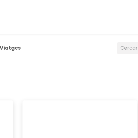
raescolares
Inmersions
Formació professorat
Men
Viatges