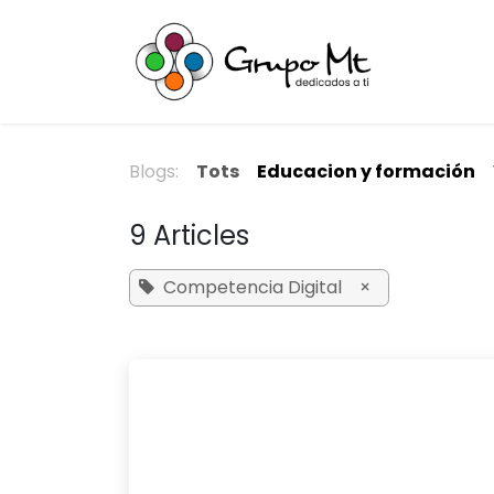
Skip to Content
Inici
Ext
Blogs:
Tots
Educacion y formación
9 Articles
Competencia Digital
×