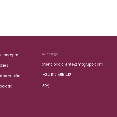
.
Aviso legal
de compra
atencionalcliente@mtgrupo.com
okies
+34 917 585 412
Información
Blog
vacidad