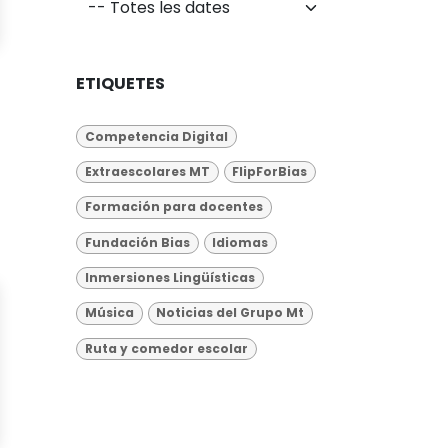
ETIQUETES
Competencia Digital
Extraescolares MT
FlipForBias
Formación para docentes
Fundación Bias
Idiomas
Inmersiones Lingüísticas
Música
Noticias del Grupo Mt
Ruta y comedor escolar