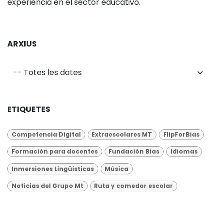
experiencia en el sector educativo.
ARXIUS
ETIQUETES
Competencia Digital
Extraescolares MT
FlipForBias
Formación para docentes
Fundación Bias
Idiomas
Inmersiones Lingüísticas
Música
Noticias del Grupo Mt
Ruta y comedor escolar