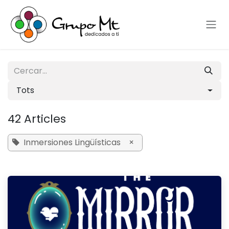
Skip to Content
Tots
42 Articles
Inmersiones Lingüísticas
×