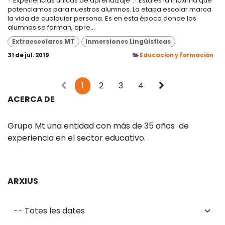
*"Experiencias únicas de aprendizaje".* Esta es la máxima que
potenciamos para nuestros alumnos. La etapa escolar marca
la vida de cualquier persona. Es en esta época donde los
alumnos se forman, apre...
Extraescolares MT
Inmersiones Lingüísticas
31 de jul. 2019
Educacion y formación
1
2
3
4
ACERCA DE
Grupo Mt una entidad con más de 35 años de
experiencia en el sector educativo.
ARXIUS