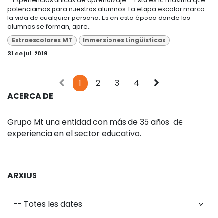
*"Experiencias únicas de aprendizaje".* Esta es la máxima que
potenciamos para nuestros alumnos. La etapa escolar marca
la vida de cualquier persona. Es en esta época donde los
alumnos se forman, apre...
Extraescolares MT
Inmersiones Lingüísticas
31 de jul. 2019
1
2
3
4
ACERCA DE
Grupo Mt una entidad con más de 35 años de
experiencia en el sector educativo.
ARXIUS